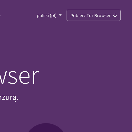
ę
polski (pl)
Pobierz Tor Browser
wser
nzurą.