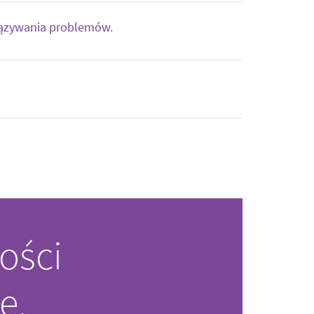
iązywania problemów.
ości
e.