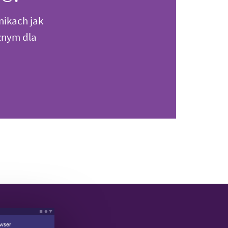
nikach jak
znym dla