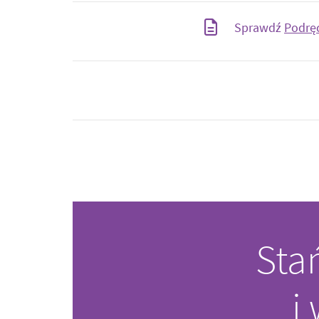
Sprawdź
Podrę
Sta
i