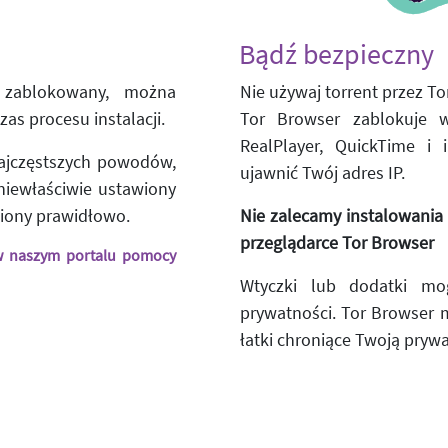
Bądź bezpieczny
t zablokowany, można
Nie używaj torrent przez Tor
as procesu instalacji.
Tor Browser zablokuje wt
RealPlayer, QuickTime i
najczęstszych powodów,
ujawnić Twój adres IP.
 niewłaściwie ustawiony
wiony prawidłowo.
Nie zalecamy instalowani
przeglądarce Tor Browser
 w naszym portalu pomocy
Wtyczki lub dodatki mo
prywatności. Tor Browser m
łatki chroniące Twoją pryw