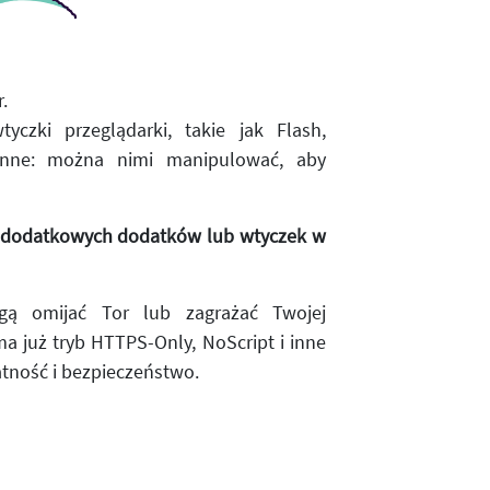
.
yczki przeglądarki, takie jak Flash,
 inne: można nimi manipulować, aby
a dodatkowych dodatków lub wtyczek w
gą omijać Tor lub zagrażać Twojej
a już tryb HTTPS-Only, NoScript i inne
atność i bezpieczeństwo.