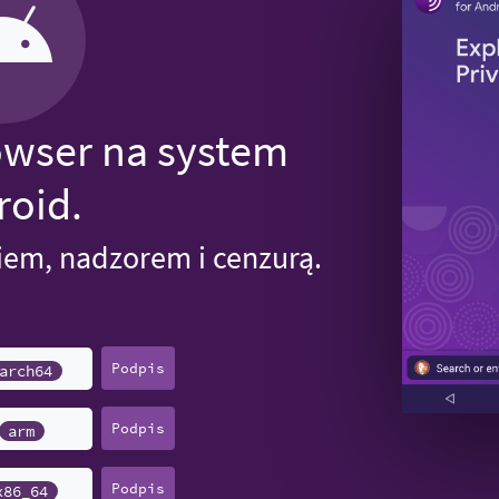
owser na system
roid.
iem, nadzorem i cenzurą.
Podpis
arch64
Podpis
arm
Podpis
x86_64