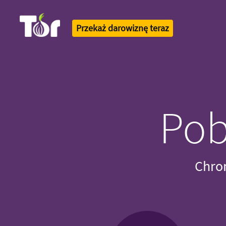
Przekaż darowiznę teraz
Tor Logo
Pob
Chroń