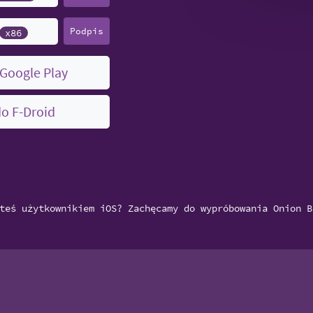
Podpis
x86
 Google Play
do F-Droid
teś użytkownikiem iOS? Zachęcamy do wypróbowania Onion B