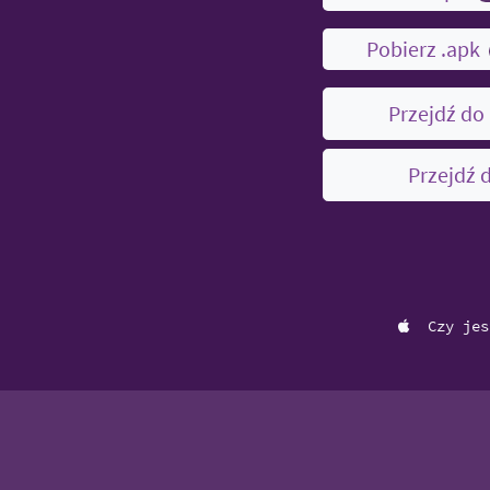
Pobierz .apk
Przejdź do
Przejdź 
Czy jes