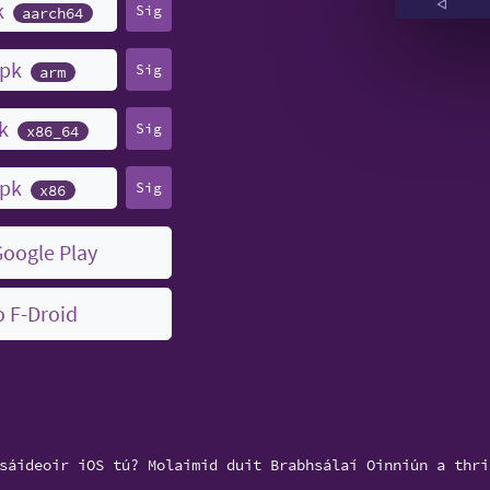
k
Sig
aarch64
apk
Sig
arm
pk
Sig
x86_64
apk
Sig
x86
Google Play
o F-Droid
sáideoir iOS tú? Molaimid duit Brabhsálaí Oinniún a thri