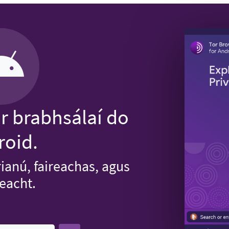
or brabhsálaí do
roid.
rianú, faireachas, agus
reacht.