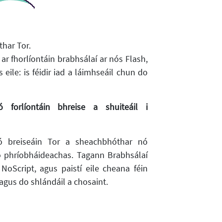
thar Tor.
 ar fhorlíontáin brabhsálaí ar nós Flash,
 eile: is féidir iad a láimhseáil chun do
 forlíontáin bhreise a shuiteáil i
nó breiseáin Tor a sheachbhóthar nó
phríobháideachas. Tagann Brabhsálaí
oScript, agus paistí eile cheana féin
gus do shlándáil a chosaint.