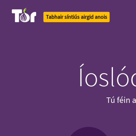
Tabhair síntiús airgid anois
Tor Logo
Íosló
Tú féin 