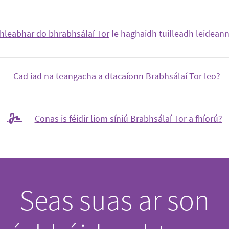
leabhar do bhrabhsálaí Tor
le haghaidh tuilleadh leideann
Cad iad na teangacha a dtacaíonn Brabhsálaí Tor leo?
Conas is féidir liom síniú Brabhsálaí Tor a fhíorú?
Seas suas ar son