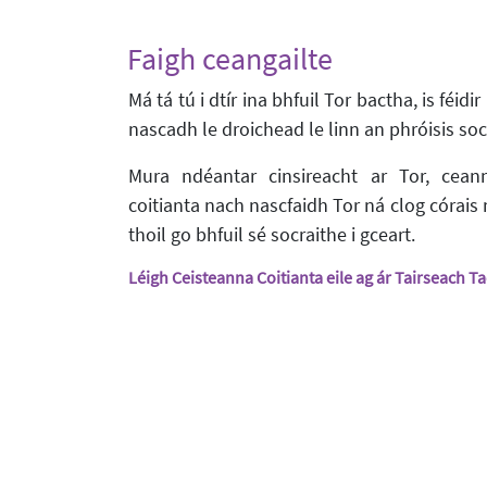
Faigh ceangailte
Má tá tú i dtír ina bhfuil Tor bactha, is féid
nascadh le droichead le linn an phróisis soc
Mura ndéantar cinsireacht ar Tor, cea
coitianta nach nascfaidh Tor ná clog córais 
thoil go bhfuil sé socraithe i gceart.
Léigh Ceisteanna Coitianta eile ag ár Tairseach T