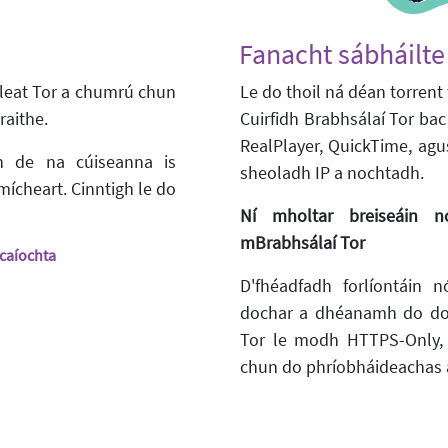
Fanacht sábháilte
ir leat Tor a chumrú chun
Le do thoil ná déan torrent 
raithe.
Cuirfidh Brabhsálaí Tor bac
RealPlayer, QuickTime, agus
nn de na cúiseanna is
sheoladh IP a nochtadh.
mícheart. Cinntigh le do
Ní mholtar breiseáin nó
mBrabhsálaí Tor
acaíochta
D'fhéadfadh forlíontáin 
dochar a dhéanamh do do 
Tor le modh HTTPS-Only, N
chun do phríobháideachas a