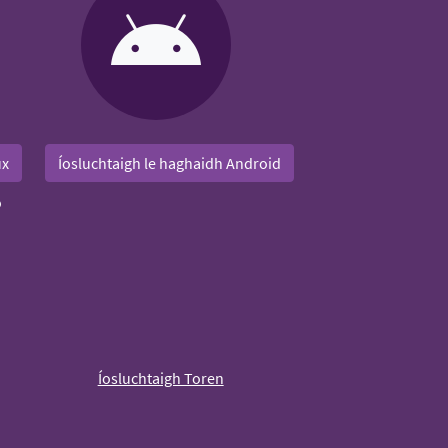
ux
Íosluchtaigh le haghaidh Android
Íosluchtaigh Toren