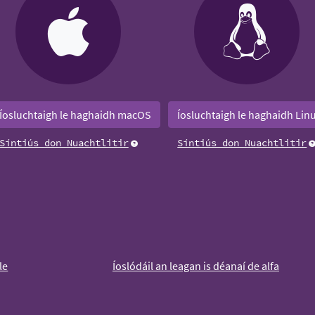
Íosluchtaigh le haghaidh macOS
Íosluchtaigh le haghaidh Lin
Síntiús don Nuachtlitir
Síntiús don Nuachtlitir
le
Íoslódáil an leagan is déanaí de alfa