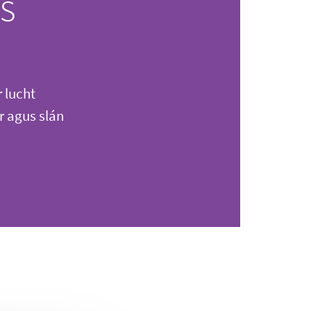
s
 lucht
r agus slán