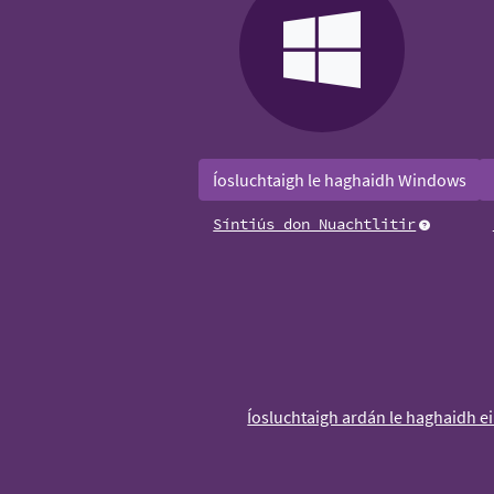
Íosluchtaigh le haghaidh Windows
Síntiús don Nuachtlitir
Íosluchtaigh ardán le haghaidh ei