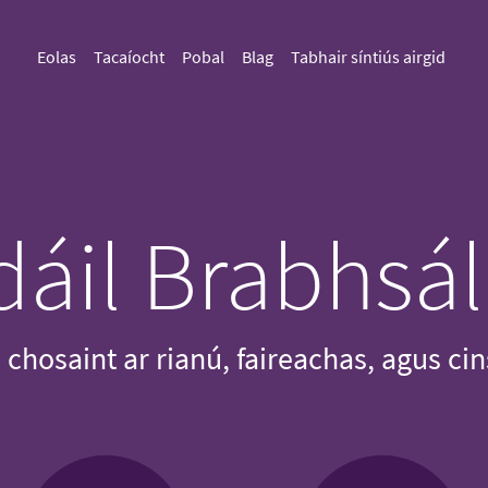
Eolas
Tacaíocht
Pobal
Blag
Tabhair síntiús airgid
dáil Brabhsál
a chosaint ar rianú, faireachas, agus cin