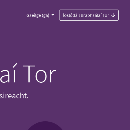
Gaeilge (ga)
Íoslódáil Brabhsálaí Tor
aí Tor
sireacht.