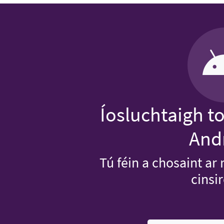
Íosluchtaigh t
And
Tú féin a chosaint ar 
cinsi