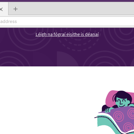
Léigh na fógraí eisithe is déanaí