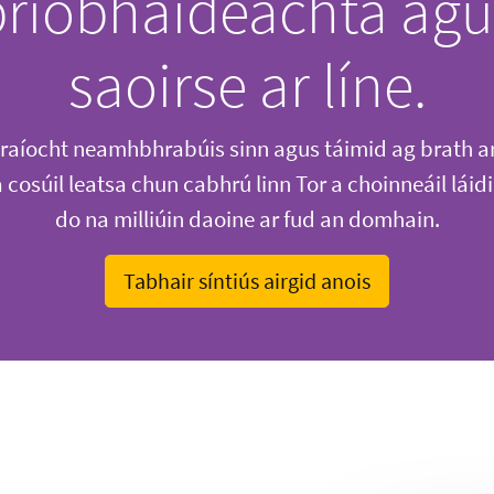
príobháideachta agu
saoirse ar líne.
graíocht neamhbhrabúis sinn agus táimid ag brath ar
 cosúil leatsa chun cabhrú linn Tor a choinneáil láidi
do na milliúin daoine ar fud an domhain.
Tabhair síntiús airgid anois