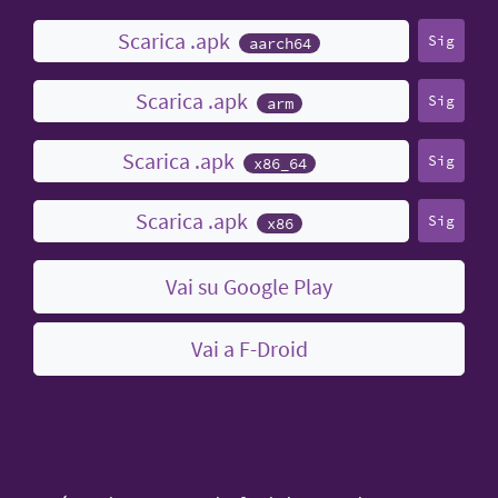
Scarica .apk
Sig
aarch64
Scarica .apk
Sig
arm
Scarica .apk
Sig
x86_64
Scarica .apk
Sig
x86
Vai su Google Play
Vai a F-Droid