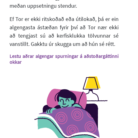
meðan uppsetningu stendur.
Ef Tor er ekki ritskoðað eða útilokað, þá er ein
algengasta ástæðan fyrir því að Tor nær ekki
að tengjast sú að kerfisklukka tölvunnar sé
vanstillt. Gakktu úr skugga um að hún sé rétt.
Lestu aðrar algengar spurningar á aðstoðargáttinni
okkar