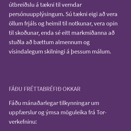
útbreiðslu á tækni til verndar
persónuupplýsingum. Sú tækni eigi að vera
öllum frjáls og heimil til notkunar, vera opin
til skoðunar, enda sé eitt markmiðanna að
stuðla að bættum almennum og
vísindalegum skilningi á þessum málum.
FÁÐU FRÉTTABRÉFIÐ OKKAR
Fáðu mánaðarlegar tilkynningar um
uppfærslur og ýmsa möguleika frá Tor-
verkefninu: