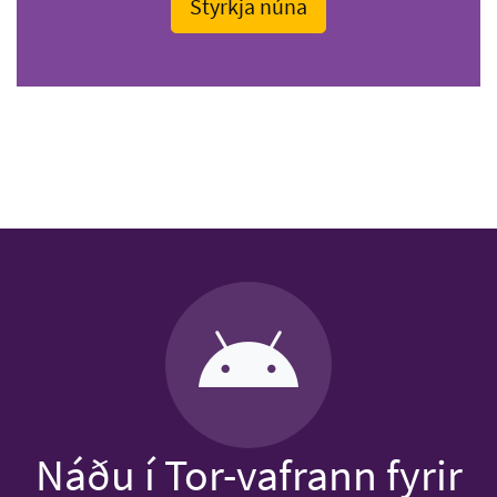
Styrkja núna
Náðu í Tor-vafrann fyrir