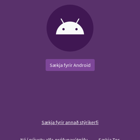
Sækja fyrir Android
Sækja fyrir annað stýrikerfi
Ná í nýjustu alfa-prófunarútgáfu
Sækja Tor