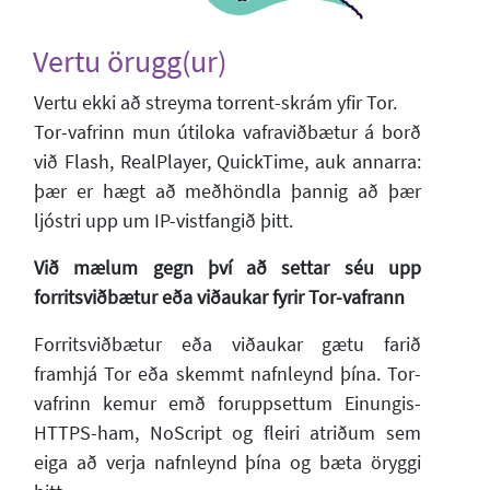
Vertu örugg(ur)
Vertu ekki að streyma torrent-skrám yfir Tor.
Tor-vafrinn mun útiloka vafraviðbætur á borð
við Flash, RealPlayer, QuickTime, auk annarra:
þær er hægt að meðhöndla þannig að þær
ljóstri upp um IP-vistfangið þitt.
Við mælum gegn því að settar séu upp
forritsviðbætur eða viðaukar fyrir Tor-vafrann
Forritsviðbætur eða viðaukar gætu farið
framhjá Tor eða skemmt nafnleynd þína. Tor-
vafrinn kemur emð foruppsettum Einungis-
HTTPS-ham, NoScript og fleiri atriðum sem
eiga að verja nafnleynd þína og bæta öryggi