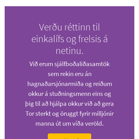
Verðu réttinn til
einkalífs og frelsis á
netinu.
Við erum sjálfboðaliðasamtök
sem rekin eru án
hagnaðarsjónarmiða og reiðum
okkur á stuðningsmenn eins og
þig til að hjálpa okkur við að gera
Tor sterkt og öruggt fyrir milljónir
manna út um víða veröld.