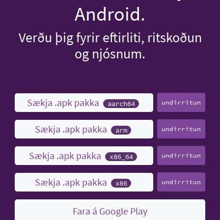
Android.
Verðu þig fyrir eftirliti, ritskoðun
og njósnum.
Sækja .apk pakka
undirritun
aarch64
Sækja .apk pakka
undirritun
arm
Sækja .apk pakka
undirritun
x86_64
Sækja .apk pakka
undirritun
x86
Fara á Google Play