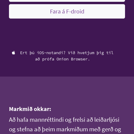
Fara á F-droid
Ert þú iOS-notandi? Við hvetjum þig til
að prófa Onion Browser.
Markmið okkar:
Að hafa mannréttindi og frelsi að leiðarljósi
og stefna að þeim markmiðum með gerð og