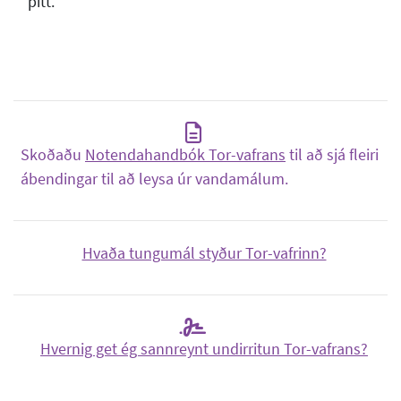
þitt.
Skoðaðu
Notendahandbók Tor-vafrans
til að sjá fleiri
ábendingar til að leysa úr vandamálum.
Hvaða tungumál styður Tor-vafrinn?
Hvernig get ég sannreynt undirritun Tor-vafrans?