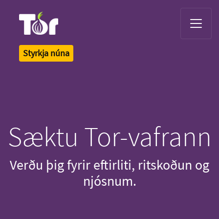
Tor Logo
Styrkja núna
Sæktu Tor-vafrann
Verðu þig fyrir eftirliti, ritskoðun og
njósnum.