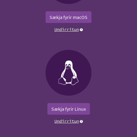
Sækja fyrir macOS
Undirritun
Sækja fyrir Linux
Undirritun