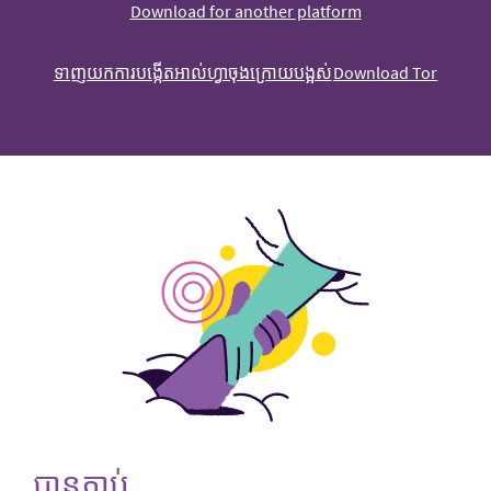
Download for another platform
ទាញយក​ការ​បង្កើត​អាល់ហ្វា​ចុងក្រោយ​បង្អស់
Download Tor
បានភ្ជាប់