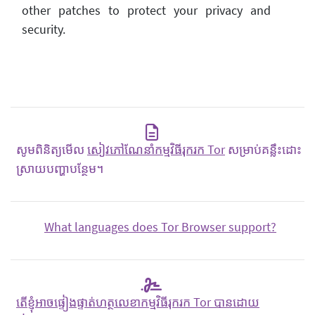
other patches to protect your privacy and
security.
សូមពិនិត្យមើល
សៀវភៅណែនាំកម្មវិធីរុករក Tor
សម្រាប់គន្លឹះដោះ
ស្រាយបញ្ហាបន្ថែម។
What languages does Tor Browser support?
តើខ្ញុំអាចផ្ទៀងផ្ទាត់ហត្ថលេខាកម្មវិធីរុករក Tor បានដោយ