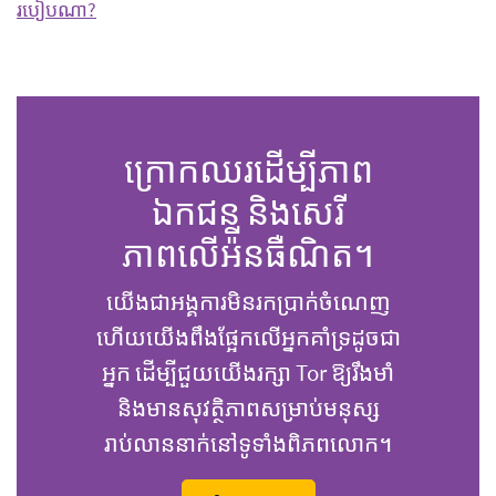
របៀបណា?
ក្រោកឈរដើម្បីភាព
ឯកជន និងសេរី
ភាពលើអ៉ីនធឺណិត។
យើងជាអង្គការមិនរកប្រាក់ចំណេញ
ហើយយើងពឹងផ្អែកលើអ្នកគាំទ្រដូចជា
អ្នក ដើម្បីជួយយើងរក្សា Tor ឱ្យរឹងមាំ
និងមានសុវត្ថិភាពសម្រាប់មនុស្ស
រាប់លាននាក់នៅទូទាំងពិភពលោក។