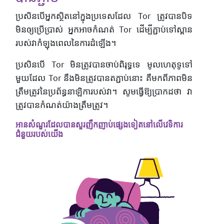
ប្រសិនបើអ្នកស្ថិតនៅក្នុងប្រទេសដែល Tor ត្រូវបានបិទ
មិនឲ្យប្រើប្រាស់ អ្នកអាចកំណត់ Tor ដើម្បីភ្ជាប់ទៅស្ពាន
របស់វាកំឡុងពេលនៃការដំឡើង។
ប្រសិនបើ Tor មិន​ត្រូវ​បាន​ចាប់ពិរុទ្ធទេ មូលហេតុ​ទូទៅ​
មួយ​ដែល Tor នឹង​មិនត្រូវបាន​តភ្ជាប់​នោះ គឺមកពីភាពមិន
ត្រឹមត្រូវនៃ​ប្រព័ន្ធ​នាឡិការបស់វា។ សូមធ្វើឱ្យប្រាកដថា វា
ត្រូវបានកំណត់យ៉ាងត្រឹមត្រូវ។
អានសំណួរដែលបានសួរញឹកញាប់ផ្សេងទៀតនៅលើវេទិការ
ជំនួយរបស់យើង