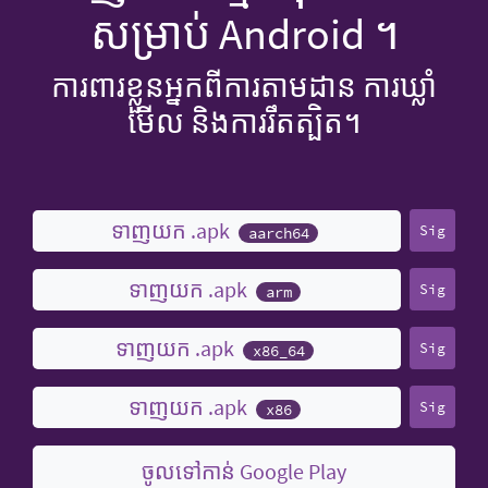
សម្រាប់ Android ។
ការពារខ្លួនអ្នកពីការតាមដាន ការឃ្លាំ
មើល និងការរឹតត្បិត។
ទាញយក .apk
Sig
aarch64
ទាញយក .apk
Sig
arm
ទាញយក .apk
Sig
x86_64
ទាញយក .apk
Sig
x86
ចូលទៅកាន់ Google Play