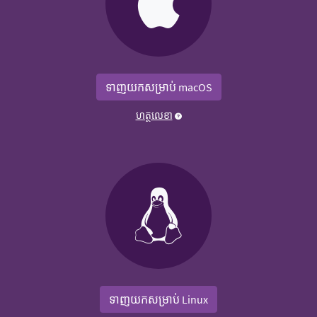
ទាញយកសម្រាប់ macOS
ហត្ថលេខា
ទាញយកសម្រាប់ Linux