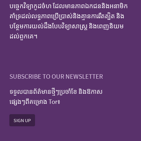
បច្ចេកវិទ្យាកូដចំហ ដែលមានភាពឯកជននិងអនាមិក
គាំទ្រដល់លទ្ធភាពប្រើប្រាស់និងគ្មានការរឹតត្បិត និង
បន្ថែមការយល់ដឹងបែបវិទ្យាសាស្ត្រ និងពេញនិយម
ដល់ពួកគេ។
SUBSCRIBE TO OUR NEWSLETTER
ទទួលបានព័ត៌មានថ្មីៗប្រចាំខែ និងឱកាស
ផ្សេងៗពីគម្រោង Tor៖
SIGN UP