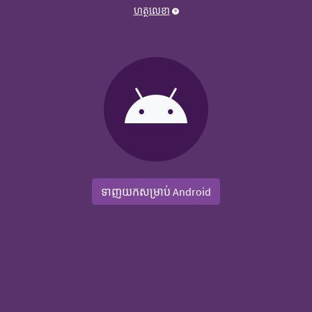
ហត្ថលេខា
ទាញយកសម្រាប់ Android