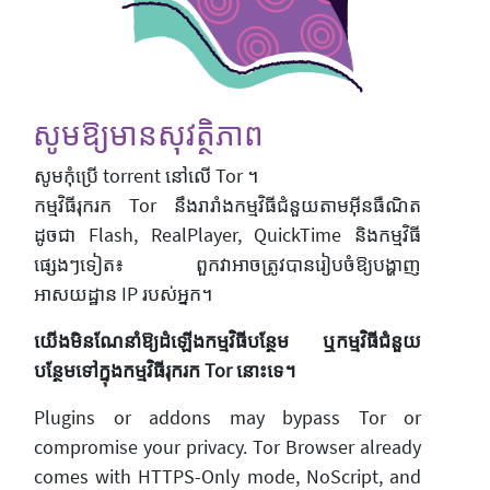
សូមឱ្យមានសុវត្ថិភាព
សូម​កុំប្រើ torrent នៅលើ Tor ។
កម្មវិធីរុករក Tor នឹងរារាំងកម្មវិធីជំនួយតាមអ៊ីនធឺណិត
ដូចជា Flash, RealPlayer, QuickTime និងកម្មវិធី
ផ្សេងៗទៀត៖ ពួកវាអាចត្រូវបានរៀបចំឱ្យបង្ហាញ
អាសយដ្ឋាន IP របស់អ្នក។
យើងមិនណែនាំឱ្យដំឡើងកម្មវិធីបន្ថែម ឬកម្មវិធីជំនួយ
បន្ថែមទៅក្នុងកម្មវិធីរុករក Tor នោះទេ។
Plugins or addons may bypass Tor or
compromise your privacy. Tor Browser already
comes with HTTPS-Only mode, NoScript, and