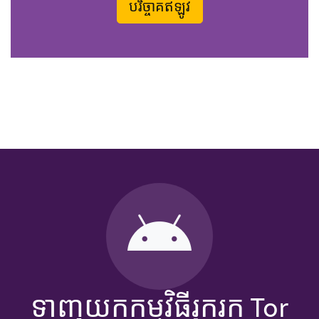
បរិច្ចាគឥឡូវ
ទាញយកកម្មវិធីរុករក Tor