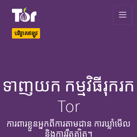
Tor Logo
បរិច្ចាគឥឡូវ
ទាញយក កម្មវិធីរុករក
Tor
ការពារខ្លួនអ្នកពីការតាមដាន ការឃ្លាំមើល
និងការរឹតត្បិត។