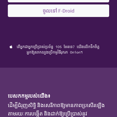
ចូលទៅ F-Droid
តើអ្នកជាអ្នកប្រើប្រាស់ប្រព័ន្ធ iOS មែនទេ? យើងលើកទឹកចិត្ត
អ្នកឱ្យសាកល្បងប្រើកម្មវិធីរុករក Onion។
បេសកកម្មរបស់យើង៖
ដើម្បីជំរុញសិទ្ធិ និងសេរីភាពឱ្យមានភាពប្រសើរឡើង
តាមរយៈការបង្កើត និងដាក់ឱ្យប្រើប្រាស់នូវ