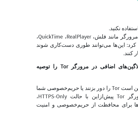
مرورگر Tor افزونه‌های مرورگر مانند فلش، RealPlayer،‏ QuickTime،
کرد: این‌ها می‌توانند طوری دست‌کاری شوند
ما نصب افزونه‌ها یا پلاگین‌های اضافی در مرورگر Tor را توصیه
افزونه‌ها و پلاگین‌ها ممکن است Tor را دور بزنند یا حریم‌خصوصی شما
را به‌خطر بیندازند. مرورگر Tor پیش‌ازاین با حالت HTTPS-Only،‏
 وصله‌ها برای محافظت از حریم‌خصوصی و امنیت