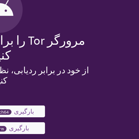
مرورگر or
کنی
از خود در برابر ردیابی،
کنی
بارگیری ‎.apk
ch64
بارگیری ‎.apk
rm