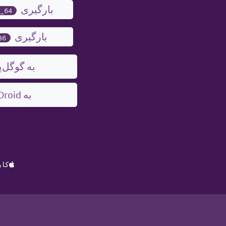
بارگیری ‎.apk
6_64
بارگیری ‎.apk
86
به گوگل‌پ
به F-Droid بروید
کاربر iOS-اید؟ تشویقتان