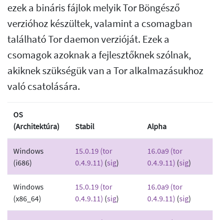
ezek a bináris fájlok melyik Tor Böngésző
verzióhoz készültek, valamint a csomagban
található Tor daemon verzióját. Ezek a
csomagok azoknak a fejlesztőknek szólnak,
akiknek szükségük van a Tor alkalmazásukhoz
való csatolására.
OS
(Architektúra)
Stabil
Alpha
Windows
15.0.19 (tor
16.0a9 (tor
(i686)
0.4.9.11)
(
sig
)
0.4.9.11)
(
sig
)
Windows
15.0.19 (tor
16.0a9 (tor
(x86_64)
0.4.9.11)
(
sig
)
0.4.9.11)
(
sig
)