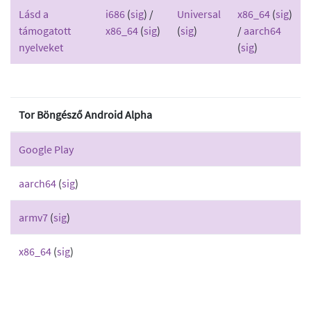
Lásd a
i686
(
sig
) /
Universal
x86_64
(
sig
)
támogatott
x86_64
(
sig
)
(
sig
)
/
aarch64
nyelveket
(
sig
)
Tor Böngésző Android Alpha
Google Play
aarch64
(
sig
)
armv7
(
sig
)
x86_64
(
sig
)